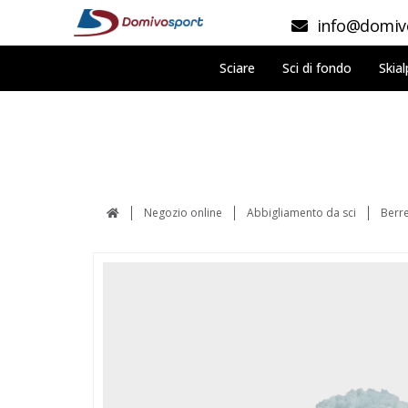
info@domivo
Sciare
Sci di fondo
Skial
Negozio online
Abbigliamento da sci
Berre