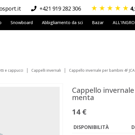
★
★
★
★
★
sport.it
+421 919 282 306
4
p
Snowboard
Abbigliamento da sci
Bazar
ALL'INGR
tti e cappucci
Cappelli invernali
Cappello invernale per bambini 4F J
Cappello invernal
menta
14 €
DISPONIBILITÀ
D