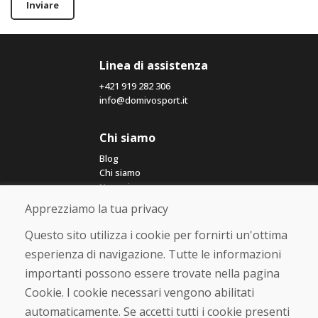
Inviare
Linea di assistenza
+421 919 282 306
info@domivosport.it
Chi siamo
Blog
Chi siamo
Negozio
Contatto
Apprezziamo la tua privacy
Questo sito utilizza i cookie per fornirti un'ottima
Acquistare
esperienza di navigazione. Tutte le informazioni
Negozio online
importanti possono essere trovate nella pagina
Termini e condizioni commerciali
Spedizione e pagamento
Cookie. I cookie necessari vengono abilitati
Rimostranza
automaticamente. Se accetti tutti i cookie presenti
Reso e cambio merce