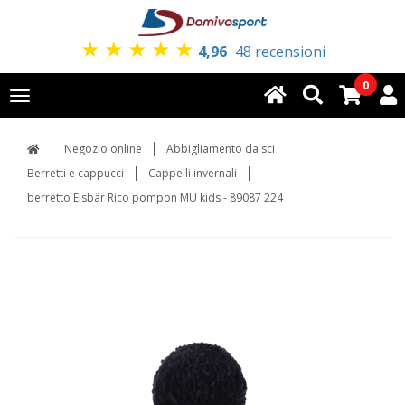
★
★
★
★
★
4,96
48 recensioni
0
Toggle
navigation
Negozio online
Abbigliamento da sci
Berretti e cappucci
Cappelli invernali
berretto Eisbär Rico pompon MU kids - 89087 224