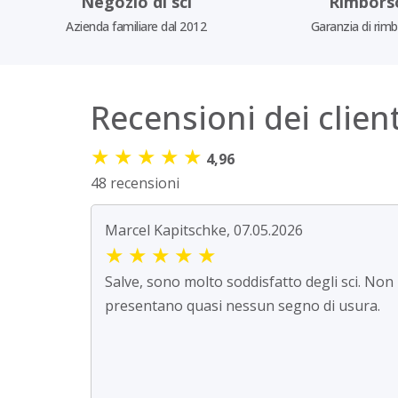
Negozio di sci
Rimbors
Azienda familiare dal 2012
Garanzia di rim
Recensioni dei client
★
★
★
★
★
4,96
48 recensioni
Marcel Kapitschke, 07.05.2026
★
★
★
★
★
Salve, sono molto soddisfatto degli sci. Non
presentano quasi nessun segno di usura.