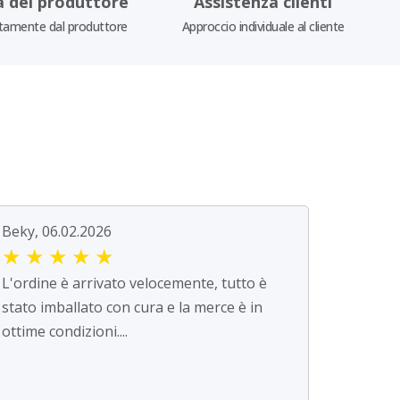
a del produttore
Assistenza clienti
tamente dal produttore
Approccio individuale al cliente
Beky, 06.02.2026
★
★
★
★
★
L'ordine è arrivato velocemente, tutto è
stato imballato con cura e la merce è in
ottime condizioni....