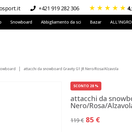
★
★
★
★
★
sport.it
+421 919 282 306
4
p
Snowboard
Abbigliamento da sci
Bazar
ALL'INGR
snowboard
attacchi da snowboard Gravity G1 JR Nero/Rosa/Alzavola
SCONTO 28 %
attacchi da snowbo
Nero/Rosa/Alzavol
85 €
119 €