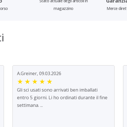
o
Garanzi
Stato attuale degli articoli in
borso
magazzino
Merce diret
i
A.Greiner, 09.03.2026
★
★
★
★
★
Gli sci usati sono arrivati ben imballati
entro 5 giorni. Li ho ordinati durante il fine
settimana. ...