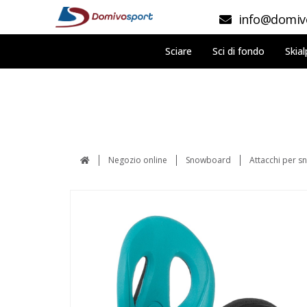
info@domivo
Sciare
Sci di fondo
Skial
Negozio online
Snowboard
Attacchi per 