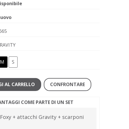
isponibile
uovo
665
RAVITY
M
S
I AL CARRELLO
CONFRONTARE
VANTAGGI COME PARTE DI UN SET
xy + attacchi Gravity + scarponi