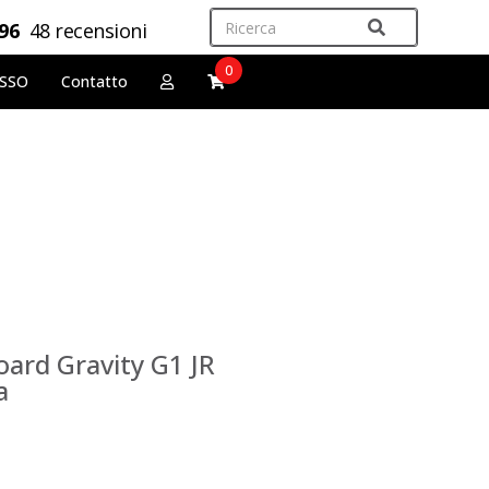
,96
48 recensioni
0
OSSO
Contatto
ard Gravity G1 JR
a