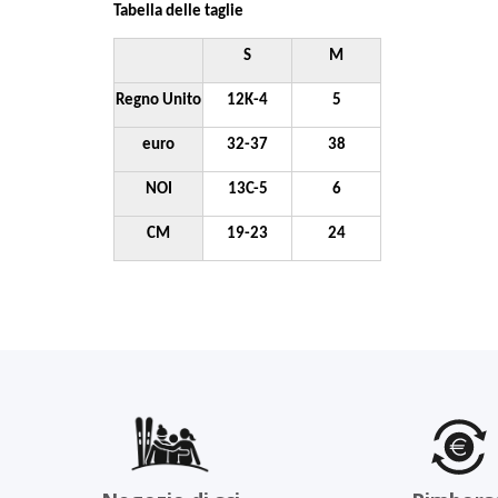
Tabella delle taglie
S
M
Regno Unito
12K-4
5
euro
32-37
38
NOI
13C-5
6
CM
19-23
24