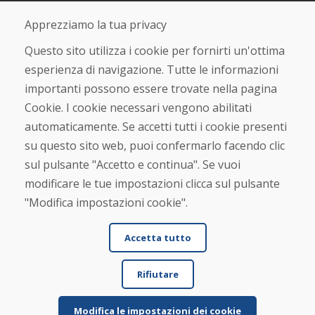
Acquistare
Apprezziamo la tua privacy
Negozio online
Questo sito utilizza i cookie per fornirti un'ottima
Termini e condizioni commerciali
Spedizione e pagamento
esperienza di navigazione. Tutte le informazioni
Rimostranza
importanti possono essere trovate nella pagina
Reso e cambio merce
Protezione dei dati personali
Cookie. I cookie necessari vengono abilitati
Cookies
automaticamente. Se accetti tutti i cookie presenti
su questo sito web, puoi confermarlo facendo clic
Verificato dai clienti
sul pulsante "Accetto e continua". Se vuoi
★
★
★
★
★
modificare le tue impostazioni clicca sul pulsante
"Modifica impostazioni cookie".
Accetta tutto
Rifiutare
© DOMIVOSPORT 2026, tutti i diritti riservati
Modifica le impostazioni dei cookie