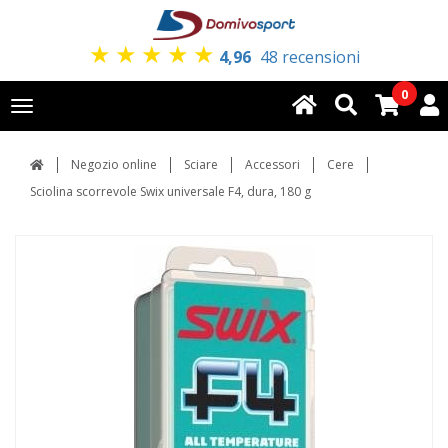
★
★
★
★
★
4,96
48 recensioni
0
Toggle
navigation
Negozio online
Sciare
Accessori
Cere
Sciolina scorrevole Swix universale F4, dura, 180 g