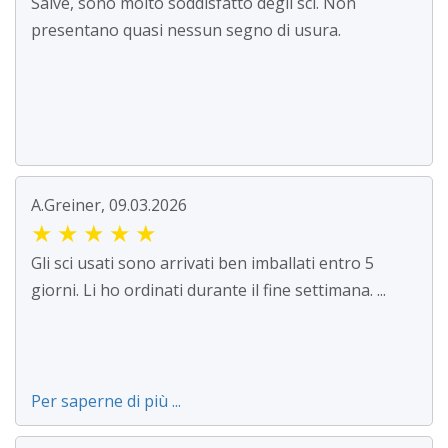
Salve, sono molto soddisfatto degli sci. Non
presentano quasi nessun segno di usura.
A.Greiner, 09.03.2026
★
★
★
★
★
Gli sci usati sono arrivati ben imballati entro 5
giorni. Li ho ordinati durante il fine settimana. ...
Per saperne di più ...