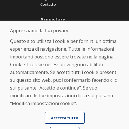
Contatto
Acquistare
Negozio online
Apprezziamo la tua privacy
Termini e condizioni commerciali
Spedizione e pagamento
Questo sito utilizza i cookie per fornirti un'ottima
Rimostranza
esperienza di navigazione. Tutte le informazioni
Reso e cambio merce
importanti possono essere trovate nella pagina
Protezione dei dati personali
Cookies
Cookie. I cookie necessari vengono abilitati
automaticamente. Se accetti tutti i cookie presenti
Verificato dai clienti
su questo sito web, puoi confermarlo facendo clic
★
★
★
★
★
sul pulsante "Accetto e continua". Se vuoi
modificare le tue impostazioni clicca sul pulsante
"Modifica impostazioni cookie".
Accetta tutto