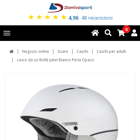
★
★
★
★
★
4,96
48 recensioni
0
Toggle
navigation
Negozio online
Sciare
Caschi
Caschi per adulti
casco da sci Bollé Juliet Bianco Perla Opaco