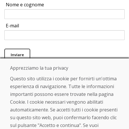
Nome e cognome
E-mail
Inviare
Apprezziamo la tua privacy
Questo sito utilizza i cookie per fornirti un'ottima
Linea di assistenza
esperienza di navigazione. Tutte le informazioni
+421 919 282 306
info@domivosport.it
importanti possono essere trovate nella pagina
Cookie. I cookie necessari vengono abilitati
Chi siamo
automaticamente. Se accetti tutti i cookie presenti
su questo sito web, puoi confermarlo facendo clic
Blog
Chi siamo
sul pulsante "Accetto e continua". Se vuoi
Negozio