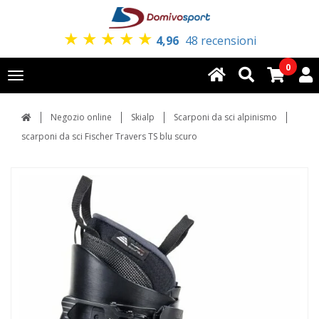
★
★
★
★
★
4,96
48 recensioni
0
Toggle
navigation
Negozio online
Skialp
Scarponi da sci alpinismo
scarponi da sci Fischer Travers TS blu scuro