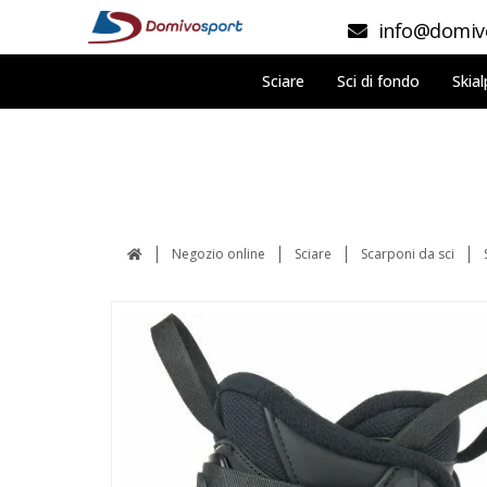
info@domivo
Sciare
Sci di fondo
Skial
Negozio online
Sciare
Scarponi da sci