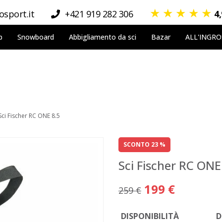
★
★
★
★
★
sport.it
+421 919 282 306
4
p
Snowboard
Abbigliamento da sci
Bazar
ALL'INGR
Sci Fischer RC ONE 8.5
SCONTO 23 %
Sci Fischer RC ONE
199 €
259 €
DISPONIBILITÀ
D