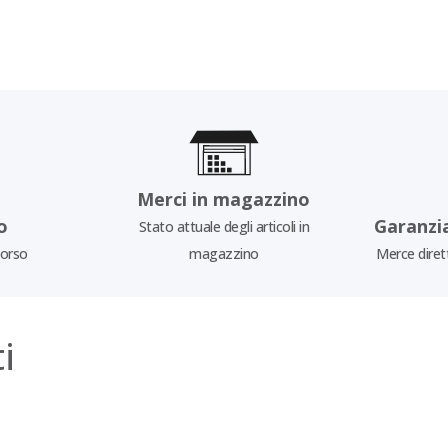
Merci in magazzino
o
Garanzi
Stato attuale degli articoli in
borso
magazzino
Merce diret
i