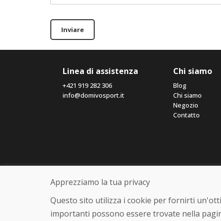
Inviare
Linea di assistenza
Chi siamo
+421 919 282 306
Blog
info@domivosport.it
Chi siamo
Negozio
Contatto
Apprezziamo la tua privacy
Questo sito utilizza i cookie per fornirti un'o
importanti possono essere trovate nella pagin