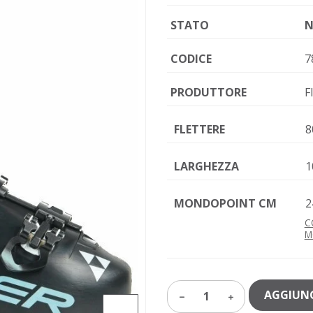
STATO
N
CODICE
7
PRODUTTORE
F
FLETTERE
8
LARGHEZZA
1
MONDOPOINT CM
2
C
M
AGGIUNG
1