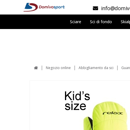
info@domivo
Sciare
Sci di fondo
Skial
Negozio online
Abbigliamento da sci
Guan