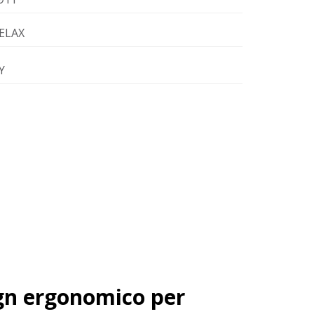
ELAX
Y
ign ergonomico per