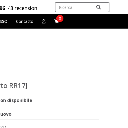
,96
48 recensioni
0
OSSO
Contatto
yto RR17J
on disponibile
uovo
911