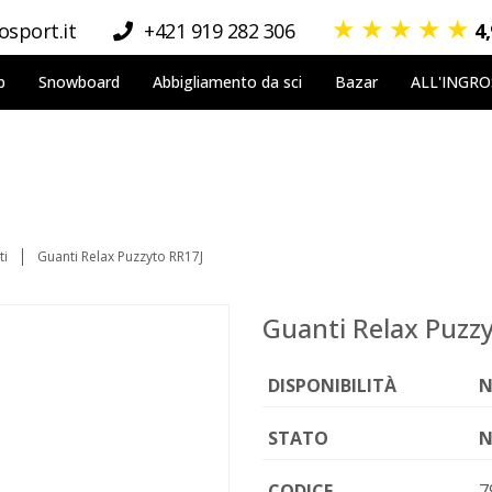
★
★
★
★
★
sport.it
+421 919 282 306
4
p
Snowboard
Abbigliamento da sci
Bazar
ALL'INGR
ti
Guanti Relax Puzzyto RR17J
Guanti Relax Puzz
DISPONIBILITÀ
N
STATO
N
CODICE
7