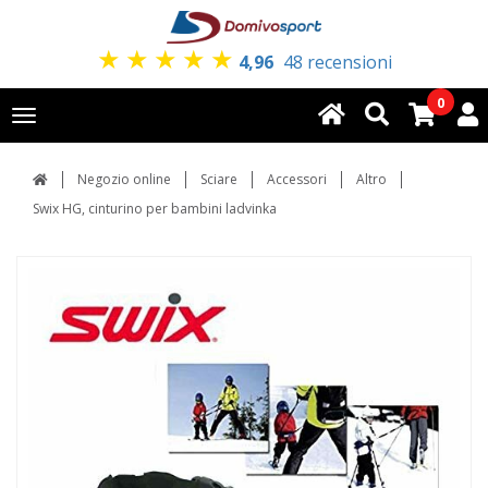
★
★
★
★
★
4,96
48 recensioni
0
Toggle
navigation
Negozio online
Sciare
Accessori
Altro
Swix HG, cinturino per bambini ladvinka