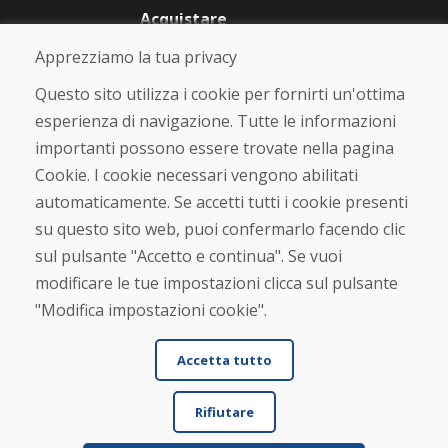
Acquistare
Negozio online
Apprezziamo la tua privacy
Termini e condizioni commerciali
Spedizione e pagamento
Questo sito utilizza i cookie per fornirti un'ottima
Rimostranza
esperienza di navigazione. Tutte le informazioni
Reso e cambio merce
importanti possono essere trovate nella pagina
Protezione dei dati personali
Cookies
Cookie. I cookie necessari vengono abilitati
automaticamente. Se accetti tutti i cookie presenti
Verificato dai clienti
su questo sito web, puoi confermarlo facendo clic
★
★
★
★
★
sul pulsante "Accetto e continua". Se vuoi
modificare le tue impostazioni clicca sul pulsante
"Modifica impostazioni cookie".
Accetta tutto
Rifiutare
© DOMIVOSPORT 2026, tutti i diritti riservati