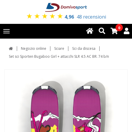
★
★
★
★
★
4,96
48 recensioni
0
Toggle
navigation
Negozio online
Sciare
Sci da discesa
Set sci Sporten Bugaboo Girl + attacchi SLR 4.5 AC BR. 74 b/n