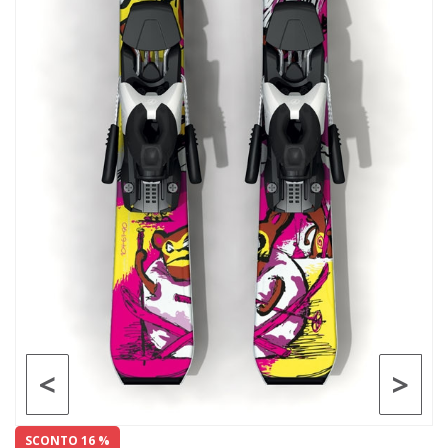
<
>
SCONTO 16 %