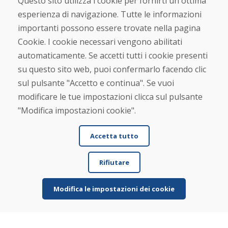
Questo sito utilizza i cookie per fornirti un'ottima
esperienza di navigazione. Tutte le informazioni
Nome e cognome
importanti possono essere trovate nella pagina
Cookie. I cookie necessari vengono abilitati
automaticamente. Se accetti tutti i cookie presenti
E-mail
su questo sito web, puoi confermarlo facendo clic
sul pulsante "Accetto e continua". Se vuoi
modificare le tue impostazioni clicca sul pulsante
Inviare
"Modifica impostazioni cookie".
Accetta tutto
Linea di assistenza
Rifiutare
+421 919 282 306
info@domivosport.it
Modifica le impostazioni dei cookie
Chi siamo
Blog