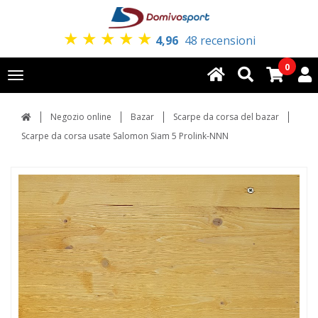
★
★
★
★
★
4,96
48 recensioni
0
Toggle
navigation
Negozio online
Bazar
Scarpe da corsa del bazar
Scarpe da corsa usate Salomon Siam 5 Prolink-NNN