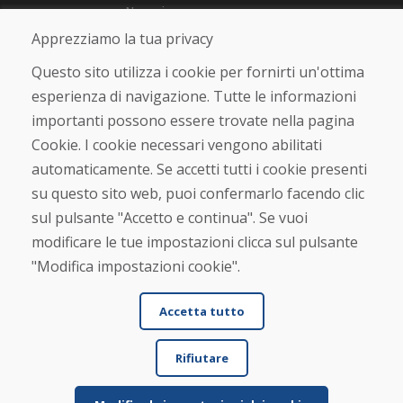
Negozio
Contatto
Apprezziamo la tua privacy
Questo sito utilizza i cookie per fornirti un'ottima
Acquistare
esperienza di navigazione. Tutte le informazioni
Negozio online
importanti possono essere trovate nella pagina
Termini e condizioni commerciali
Spedizione e pagamento
Cookie. I cookie necessari vengono abilitati
Rimostranza
automaticamente. Se accetti tutti i cookie presenti
Reso e cambio merce
su questo sito web, puoi confermarlo facendo clic
Protezione dei dati personali
Cookies
sul pulsante "Accetto e continua". Se vuoi
modificare le tue impostazioni clicca sul pulsante
Verificato dai clienti
"Modifica impostazioni cookie".
★
★
★
★
★
Accetta tutto
Rifiutare