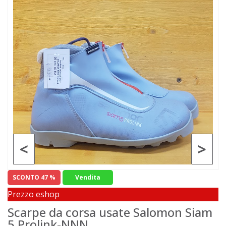
<
>
SCONTO 47 %
Vendita
Prezzo eshop
Scarpe da corsa usate Salomon Siam
5 Prolink-NNN