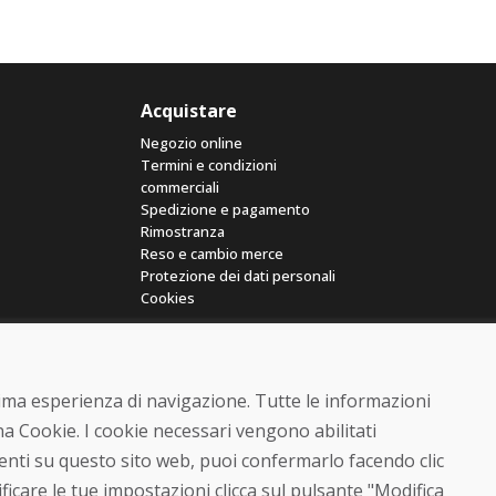
Acquistare
Negozio online
Termini e condizioni
commerciali
Spedizione e pagamento
Rimostranza
Reso e cambio merce
Protezione dei dati personali
Cookies
ttima esperienza di navigazione. Tutte le informazioni
a Cookie. I cookie necessari vengono abilitati
senti su questo sito web, puoi confermarlo facendo clic
© DOMIVOSPORT 2026, tutti i diritti riservati
ficare le tue impostazioni clicca sul pulsante "Modifica