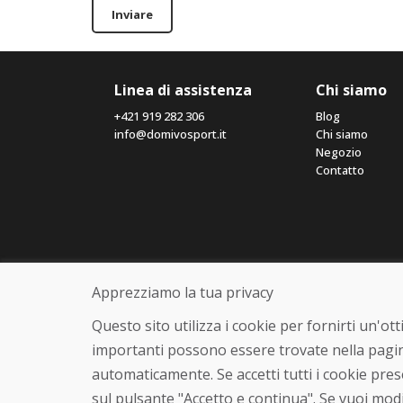
Inviare
Linea di assistenza
Chi siamo
+421 919 282 306
Blog
info@domivosport.it
Chi siamo
Negozio
Contatto
Apprezziamo la tua privacy
Questo sito utilizza i cookie per fornirti un'o
importanti possono essere trovate nella pagin
automaticamente. Se accetti tutti i cookie pre
sul pulsante "Accetto e continua". Se vuoi modi