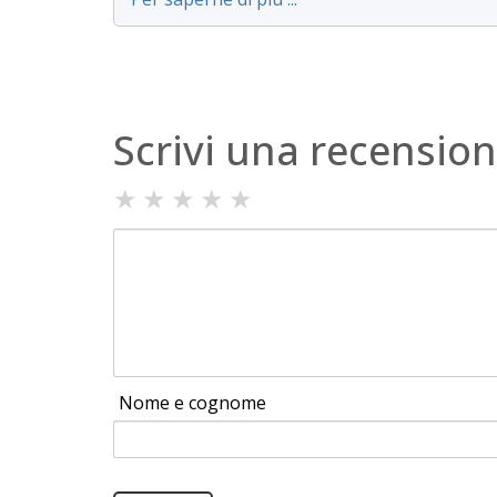
Scrivi una recensio
★
★
★
★
★
Nome e cognome