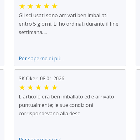
★
★
★
★
★
Gli sci usati sono arrivati ben imballati
entro 5 giorni. Li ho ordinati durante il fine
settimana. ...
Per saperne di più ...
SK Oker, 08.01.2026
★
★
★
★
★
L'articolo era ben imballato ed è arrivato
puntualmente; le sue condizioni
corrispondevano alla desc...
Per saperne di più ...