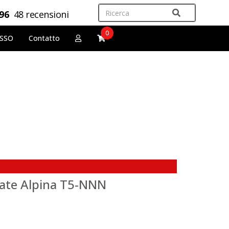
,96
48 recensioni
0
OSSO
Contatto
sate Alpina T5-NNN