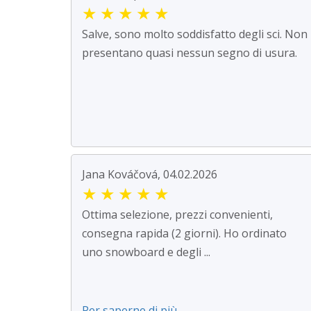
★
★
★
★
★
Salve, sono molto soddisfatto degli sci. Non
presentano quasi nessun segno di usura.
Jana Kováčová, 04.02.2026
★
★
★
★
★
Ottima selezione, prezzi convenienti,
consegna rapida (2 giorni). Ho ordinato
uno snowboard e degli ...
Per saperne di più ...