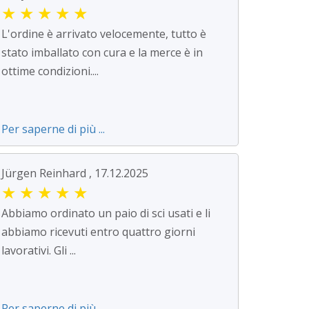
★
★
★
★
★
L'ordine è arrivato velocemente, tutto è
stato imballato con cura e la merce è in
ottime condizioni....
Per saperne di più ...
Jürgen Reinhard , 17.12.2025
★
★
★
★
★
Abbiamo ordinato un paio di sci usati e li
abbiamo ricevuti entro quattro giorni
lavorativi. Gli ...
Per saperne di più ...