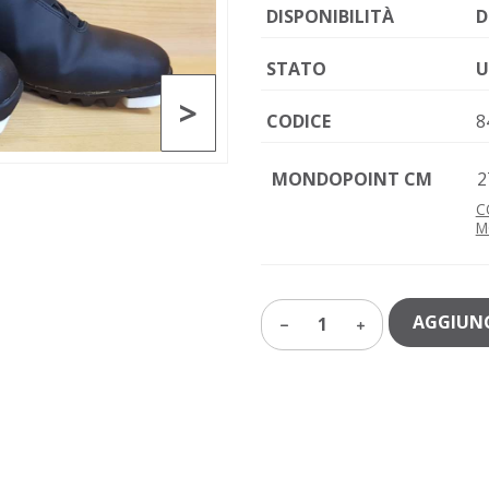
DISPONIBILITÀ
D
STATO
U
>
CODICE
8
MONDOPOINT CM
2
C
M
AGGIUNG
1