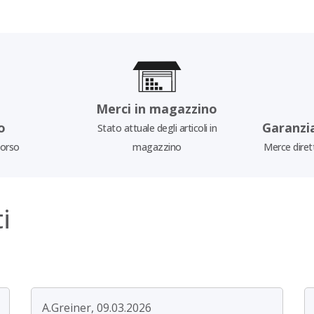
Merci in magazzino
o
Garanzi
Stato attuale degli articoli in
borso
magazzino
Merce diret
i
A.Greiner, 09.03.2026