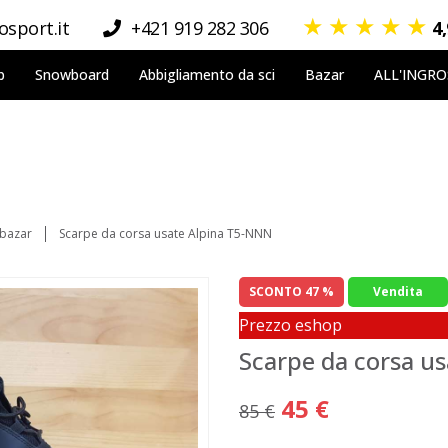
★
★
★
★
★
sport.it
+421 919 282 306
4
p
Snowboard
Abbigliamento da sci
Bazar
ALL'INGR
 bazar
Scarpe da corsa usate Alpina T5-NNN
SCONTO 47 %
Vendita
Prezzo eshop
Scarpe da corsa u
45 €
85 €