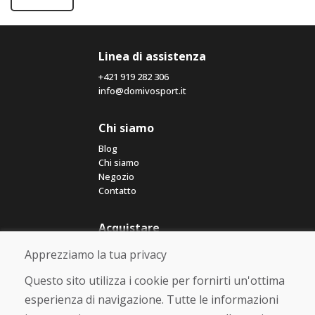
Linea di assistenza
+421 919 282 306
info@domivosport.it
Chi siamo
Blog
Chi siamo
Negozio
Contatto
Acquistare
Negozio online
Apprezziamo la tua privacy
Termini e condizioni commerciali
Spedizione e pagamento
Questo sito utilizza i cookie per fornirti un'ottima
Rimostranza
esperienza di navigazione. Tutte le informazioni
Reso e cambio merce