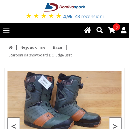
★
★
★
★
★
4,96
48 recensioni
0
Toggle
navigation
Negozio online
Bazar
Scarponi da snowboard DC Judge usati
<
>