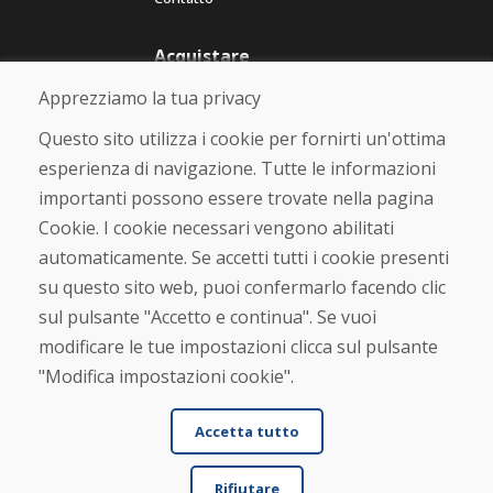
Acquistare
Negozio online
Apprezziamo la tua privacy
Termini e condizioni commerciali
Spedizione e pagamento
Questo sito utilizza i cookie per fornirti un'ottima
Rimostranza
esperienza di navigazione. Tutte le informazioni
Reso e cambio merce
importanti possono essere trovate nella pagina
Protezione dei dati personali
Cookies
Cookie. I cookie necessari vengono abilitati
automaticamente. Se accetti tutti i cookie presenti
Verificato dai clienti
su questo sito web, puoi confermarlo facendo clic
★
★
★
★
★
sul pulsante "Accetto e continua". Se vuoi
modificare le tue impostazioni clicca sul pulsante
"Modifica impostazioni cookie".
Accetta tutto
Rifiutare