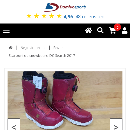
★
★
★
★
★
4,96
48 recensioni
0
Toggle
navigation
Negozio online
Bazar
Scarponi da snowboard DC Search 2017
<
>