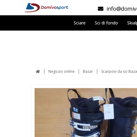
info@domivo
Sciare
Sci di fondo
Skial
Negozio online
Bazar
Scarponi da sci Baz