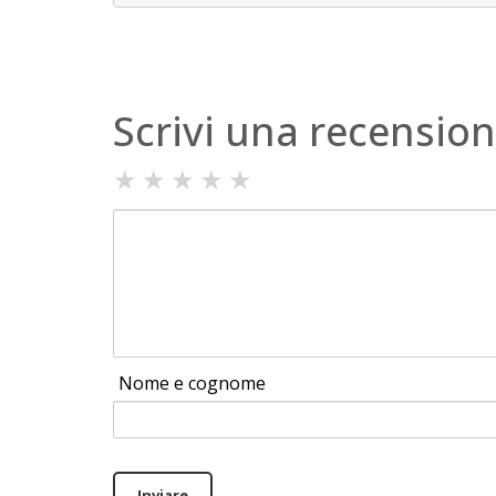
Scrivi una recensio
★
★
★
★
★
Nome e cognome
Inviare