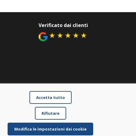
Verificato dai clienti
★
★
★
★
★
Accetta tutto
Rifiutare
Modifica le impostazioni dei cookie