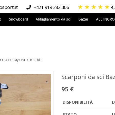
★
★
★
★
★
sport.it
+421 919 282 306
4
p
Snowboard
Abbigliamento da sci
Bazar
ALL'INGR
ar FISCHER My ONE XTR 80 blu
Scarponi da sci B
95 €
DISPONIBILITÀ
D
STATO
U