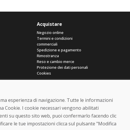
Acquistare
Negozio online
Termini e condizioni
commerciali
Spedizione e pagamento
Rimostranza
Reso e cambio merce
Protezione dei dati personali
Cookies
ttima esperienza di navigazione. Tutte le informazioni
a Cookie. I cookie necessari vengono abilitati
senti su questo sito web, puoi confermarlo facendo clic
© DOMIVOSPORT 2026, tutti i diritti riservati
ficare le tue impostazioni clicca sul pulsante "Modifica
DUFEKSOFT
-
creazione di siti web
,
creazione di e-shop