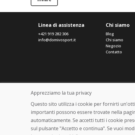
Linea di assistenza
Chi siamo
+421 919 282 306
Blog
info@domivosport.it
Chi siamo
Negozio
Contatto
Apprezziamo la tua privacy
Questo sito utilizza i cookie per fornirti un'o
importanti possono essere trovate nella pagin
automaticamente. Se accetti tutti i cookie pre
sul pulsante "Accetto e continua". Se vuoi modi