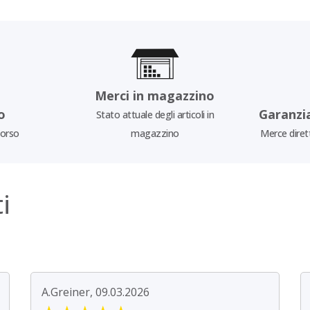
Merci in magazzino
o
Garanzi
Stato attuale degli articoli in
borso
magazzino
Merce diret
i
A.Greiner, 09.03.2026