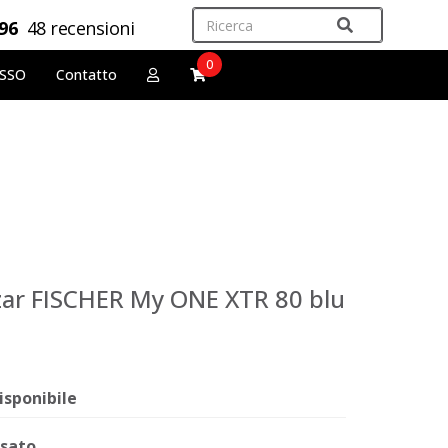
,96
48 recensioni
0
OSSO
Contatto
azar FISCHER My ONE XTR 80 blu
isponibile
sato