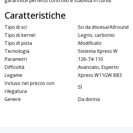
garantisce perfetto controllo e stabilità in curva.
Caratteristiche
Tipo di sci
:
Sci da discesa/Allround
Tipo di kernel
:
Legno, carbonio
Tipo di pista
:
Modificato
Tecnologia
:
Sistema Xpress W
Parametri
:
126-74-110
Difficoltà
:
Avanzato, Esperto
Legame
:
Xpress W11GW B83
Incluso nel prezzo con
:
SÌ
rilegatura
Genere
:
Da donna