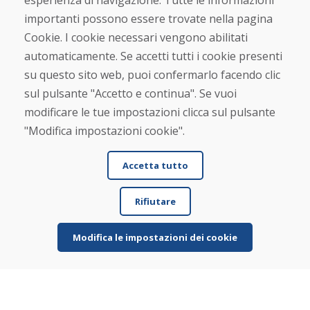
esperienza di navigazione. Tutte le informazioni
Chi siamo
importanti possono essere trovate nella pagina
Blog
Cookie. I cookie necessari vengono abilitati
Chi siamo
automaticamente. Se accetti tutti i cookie presenti
Negozio
Contatto
su questo sito web, puoi confermarlo facendo clic
sul pulsante "Accetto e continua". Se vuoi
Acquistare
modificare le tue impostazioni clicca sul pulsante
Negozio online
"Modifica impostazioni cookie".
Termini e condizioni commerciali
Spedizione e pagamento
Accetta tutto
Rimostranza
Reso e cambio merce
Protezione dei dati personali
Rifiutare
Cookies
Modifica le impostazioni dei cookie
Verificato dai clienti
★
★
★
★
★