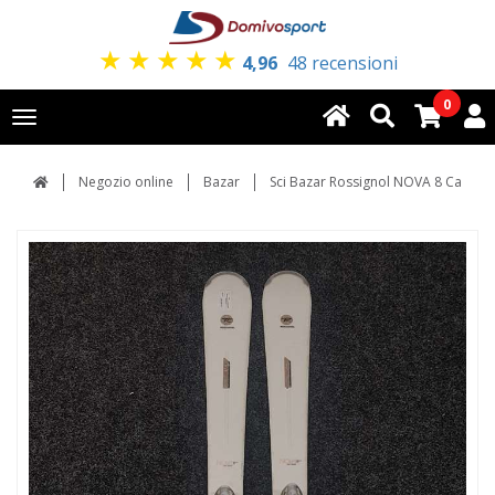
★
★
★
★
★
4,96
48 recensioni
0
Toggle
navigation
Negozio online
Bazar
Sci Bazar Rossignol NOVA 8 Ca