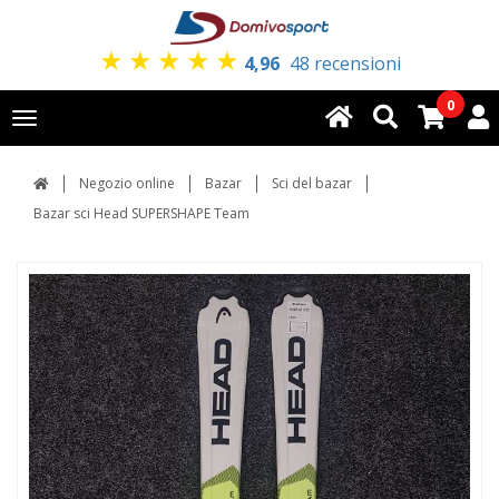
★
★
★
★
★
4,96
48 recensioni
0
Toggle
navigation
Negozio online
Bazar
Sci del bazar
Bazar sci Head SUPERSHAPE Team