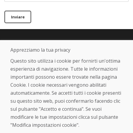
Inviare
Linea di assistenza
Apprezziamo la tua privacy
+421 919 282 306
info@domivosport.it
Questo sito utilizza i cookie per fornirti un'ottima
esperienza di navigazione. Tutte le informazioni
Chi siamo
importanti possono essere trovate nella pagina
Blog
Cookie. I cookie necessari vengono abilitati
Chi siamo
automaticamente. Se accetti tutti i cookie presenti
Negozio
Contatto
su questo sito web, puoi confermarlo facendo clic
sul pulsante "Accetto e continua". Se vuoi
Acquistare
modificare le tue impostazioni clicca sul pulsante
Negozio online
"Modifica impostazioni cookie".
Termini e condizioni commerciali