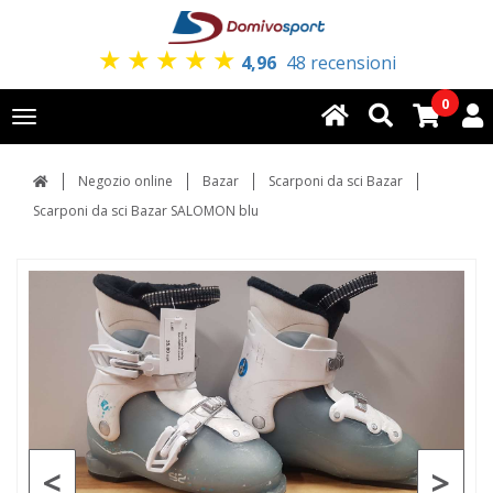
★
★
★
★
★
4,96
48 recensioni
0
Toggle
navigation
Negozio online
Bazar
Scarponi da sci Bazar
Scarponi da sci Bazar SALOMON blu
<
>