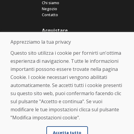
Chi siamo
Negozio
Contatto
Acquistare
Negozio online
Apprezziamo la tua privacy
Termini e condizioni commerciali
Spedizione e pagamento
Questo sito utilizza i cookie per fornirti un'ottima
Rimostranza
esperienza di navigazione. Tutte le informazioni
Reso e cambio merce
importanti possono essere trovate nella pagina
Protezione dei dati personali
Cookies
Cookie. I cookie necessari vengono abilitati
automaticamente. Se accetti tutti i cookie presenti
Verificato dai clienti
su questo sito web, puoi confermarlo facendo clic
★
★
★
★
★
sul pulsante "Accetto e continua". Se vuoi
modificare le tue impostazioni clicca sul pulsante
"Modifica impostazioni cookie".
Accetta tutto