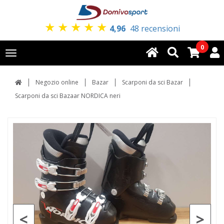
★
★
★
★
★
4,96
48 recensioni
0
Toggle
navigation
Negozio online
Bazar
Scarponi da sci Bazar
Scarponi da sci Bazaar NORDICA neri
<
>