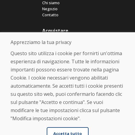
Chi siamo
Negozio
Contatto
Acquistare
Negozio online
Apprezziamo la tua privacy
Termini e condizioni commerciali
Spedizione e pagamento
Questo sito utilizza i cookie per fornirti un'ottima
Rimostranza
esperienza di navigazione. Tutte le informazioni
Reso e cambio merce
importanti possono essere trovate nella pagina
Protezione dei dati personali
Cookies
Cookie. I cookie necessari vengono abilitati
automaticamente. Se accetti tutti i cookie presenti
Verificato dai clienti
su questo sito web, puoi confermarlo facendo clic
★
★
★
★
★
sul pulsante "Accetto e continua". Se vuoi
modificare le tue impostazioni clicca sul pulsante
"Modifica impostazioni cookie".
Accetta tutto