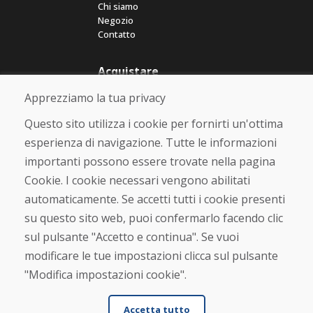
Chi siamo
Negozio
Contatto
Acquistare
Negozio online
Apprezziamo la tua privacy
Termini e condizioni commerciali
Spedizione e pagamento
Questo sito utilizza i cookie per fornirti un'ottima
Rimostranza
esperienza di navigazione. Tutte le informazioni
Reso e cambio merce
importanti possono essere trovate nella pagina
Protezione dei dati personali
Cookies
Cookie. I cookie necessari vengono abilitati
automaticamente. Se accetti tutti i cookie presenti
Verificato dai clienti
su questo sito web, puoi confermarlo facendo clic
★
★
★
★
★
sul pulsante "Accetto e continua". Se vuoi
modificare le tue impostazioni clicca sul pulsante
"Modifica impostazioni cookie".
Accetta tutto