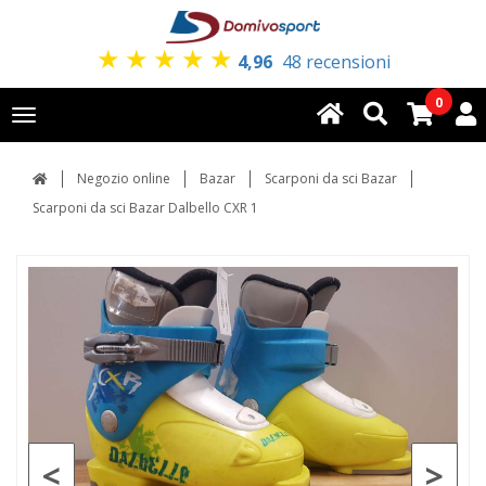
★
★
★
★
★
4,96
48 recensioni
0
Toggle
navigation
Negozio online
Bazar
Scarponi da sci Bazar
Scarponi da sci Bazar Dalbello CXR 1
<
>