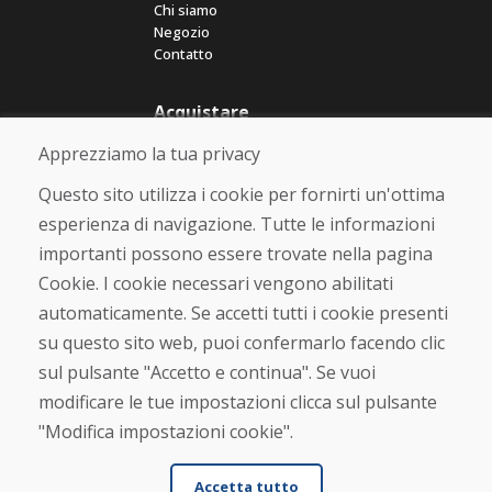
Chi siamo
Negozio
Contatto
Acquistare
Negozio online
Apprezziamo la tua privacy
Termini e condizioni commerciali
Spedizione e pagamento
Questo sito utilizza i cookie per fornirti un'ottima
Rimostranza
esperienza di navigazione. Tutte le informazioni
Reso e cambio merce
importanti possono essere trovate nella pagina
Protezione dei dati personali
Cookies
Cookie. I cookie necessari vengono abilitati
automaticamente. Se accetti tutti i cookie presenti
Verificato dai clienti
su questo sito web, puoi confermarlo facendo clic
★
★
★
★
★
sul pulsante "Accetto e continua". Se vuoi
modificare le tue impostazioni clicca sul pulsante
"Modifica impostazioni cookie".
Accetta tutto