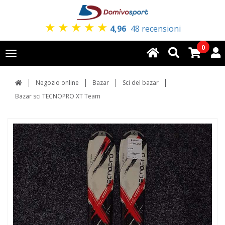
★
★
★
★
★
4,96
48 recensioni
0
Toggle
navigation
Negozio online
Bazar
Sci del bazar
Bazar sci TECNOPRO XT Team