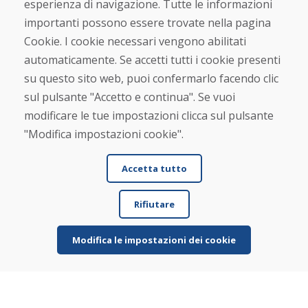
esperienza di navigazione. Tutte le informazioni
Chi siamo
importanti possono essere trovate nella pagina
Blog
Cookie. I cookie necessari vengono abilitati
Chi siamo
automaticamente. Se accetti tutti i cookie presenti
Negozio
Contatto
su questo sito web, puoi confermarlo facendo clic
sul pulsante "Accetto e continua". Se vuoi
Acquistare
modificare le tue impostazioni clicca sul pulsante
Negozio online
"Modifica impostazioni cookie".
Termini e condizioni commerciali
Spedizione e pagamento
Accetta tutto
Rimostranza
Reso e cambio merce
Protezione dei dati personali
Rifiutare
Cookies
Modifica le impostazioni dei cookie
Verificato dai clienti
★
★
★
★
★