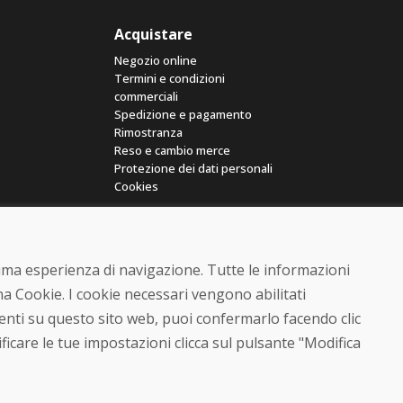
Acquistare
Negozio online
Termini e condizioni
commerciali
Spedizione e pagamento
Rimostranza
Reso e cambio merce
Protezione dei dati personali
Cookies
ttima esperienza di navigazione. Tutte le informazioni
a Cookie. I cookie necessari vengono abilitati
senti su questo sito web, puoi confermarlo facendo clic
© DOMIVOSPORT 2026, tutti i diritti riservati
ficare le tue impostazioni clicca sul pulsante "Modifica
DUFEKSOFT
-
creazione di siti web
,
creazione di e-shop