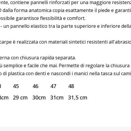
te, contiene pannelli rinforzati per una maggiore resistenz
 dalla forma anatomica copia esattamente il piede e garantis
ssibile garantisce flessibilità e comfort.
- un pannello elastico tra la parte superiore e inferiore della
carpe è realizzata con materiali sintetici resistenti all'abr
rna con chiusura rapida separata.
iù semplice e facile che mai. Permette di regolare la chiusur
o di plastica con denti e nascondi i manici nella tasca sul cam
3
45
46
47
48
8cm
29 cm
30cm
31cm
31,5 cm