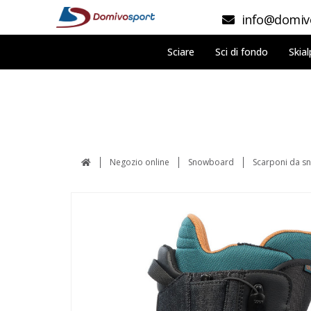
info@domivo
Sciare
Sci di fondo
Skial
Negozio online
Snowboard
Scarponi da 