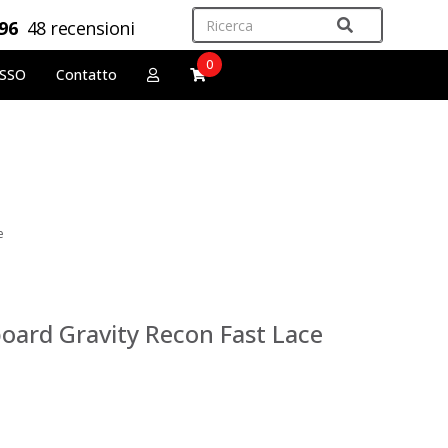
,96
48 recensioni
0
OSSO
Contatto
e
oard Gravity Recon Fast Lace