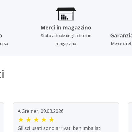
Merci in magazzino
o
Garanzi
Stato attuale degli articoli in
borso
magazzino
Merce diret
i
A.Greiner, 09.03.2026
★
★
★
★
★
Gli sci usati sono arrivati ben imballati