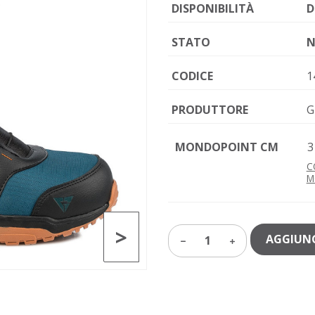
DISPONIBILITÀ
D
STATO
N
CODICE
1
PRODUTTORE
G
MONDOPOINT CM
3
C
M
>
AGGIUNG
1