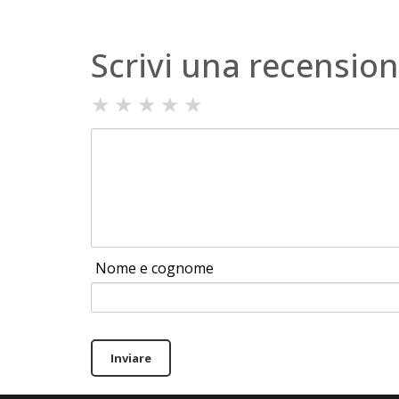
Scrivi una recensio
★
★
★
★
★
Nome e cognome
Inviare