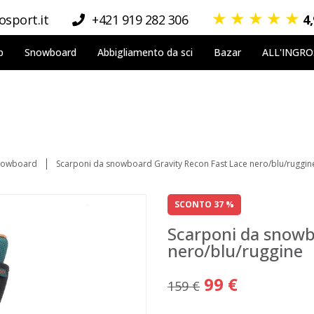
★
★
★
★
★
sport.it
+421 919 282 306
4
p
Snowboard
Abbigliamento da sci
Bazar
ALL'INGR
snowboard
Scarponi da snowboard Gravity Recon Fast Lace nero/blu/ruggin
SCONTO 37 %
Scarponi da snowb
nero/blu/ruggine
99 €
159 €