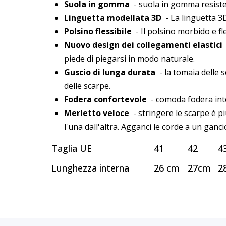
Suola in gomma
- suola in gomma resisten
Linguetta modellata 3D
- La linguetta 3D
Polsino flessibile
- Il polsino morbido e fle
Nuovo design dei collegamenti elastici
piede di piegarsi in modo naturale.
Guscio di lunga durata
- la tomaia delle s
delle scarpe.
Fodera confortevole
- comoda fodera inte
Merletto veloce
- stringere le scarpe è p
l'una dall'altra. Agganci le corde a un ganci
Taglia UE
41
42
4
Lunghezza interna
26 cm
27cm
2