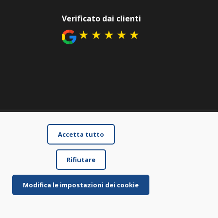
Verificato dai clienti
★
★
★
★
★
Accetta tutto
Rifiutare
Modifica le impostazioni dei cookie