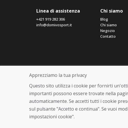
Linea di assistenza
Chi siamo
+421 919 282 306
Blog
info@domivosport.it
Chi siamo
Negozio
Contatto
Apprezziamo la tua privacy
Questo sito utilizza i cookie per fornirti un'o
importanti possono essere trovate nella pagin
automaticamente. Se accetti tutti i cookie pre
sul pulsante "Accetto e continua". Se vuoi modi
impostazioni cookie".