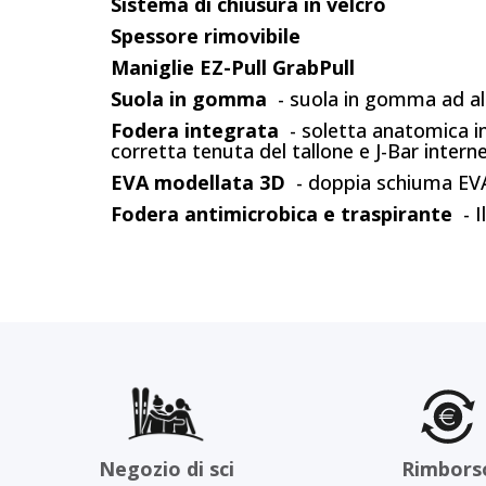
Sistema di chiusura in velcro
Spessore rimovibile
Maniglie EZ-Pull GrabPull
Suola in gomma
- suola in gomma ad al
Fodera integrata
- soletta anatomica in
corretta tenuta del tallone e J-Bar intern
EVA modellata 3D
- doppia schiuma EVA
Fodera antimicrobica e traspirante
- I
Negozio di sci
Rimbors