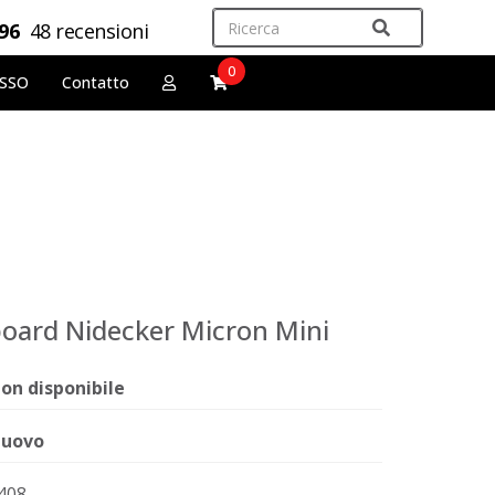
,96
48 recensioni
0
OSSO
Contatto
oard Nidecker Micron Mini
on disponibile
uovo
408