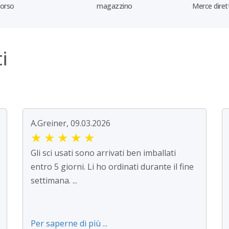
borso
magazzino
Merce diret
i
A.Greiner, 09.03.2026
★
★
★
★
★
Gli sci usati sono arrivati ben imballati
entro 5 giorni. Li ho ordinati durante il fine
settimana. ...
Per saperne di più ...