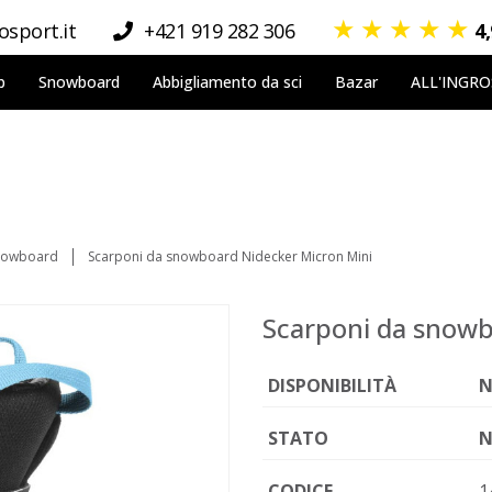
★
★
★
★
★
sport.it
+421 919 282 306
4
p
Snowboard
Abbigliamento da sci
Bazar
ALL'INGR
snowboard
Scarponi da snowboard Nidecker Micron Mini
Scarponi da snowb
DISPONIBILITÀ
N
STATO
N
CODICE
1