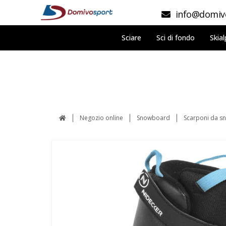
info@domivo
Sciare
Sci di fondo
Skial
Negozio online
Snowboard
Scarponi da 