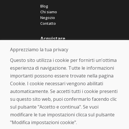
Blog
Chi siamo
Negozio
Contatto
Acquistare
Negozio online
Apprezziamo la tua privacy
Termini e condizioni commerciali
Spedizione e pagamento
Questo sito utilizza i cookie per fornirti un'ottima
Rimostranza
esperienza di navigazione. Tutte le informazioni
Reso e cambio merce
importanti possono essere trovate nella pagina
Protezione dei dati personali
Cookies
Cookie. I cookie necessari vengono abilitati
automaticamente. Se accetti tutti i cookie presenti
Verificato dai clienti
su questo sito web, puoi confermarlo facendo clic
★
★
★
★
★
sul pulsante "Accetto e continua". Se vuoi
modificare le tue impostazioni clicca sul pulsante
"Modifica impostazioni cookie".