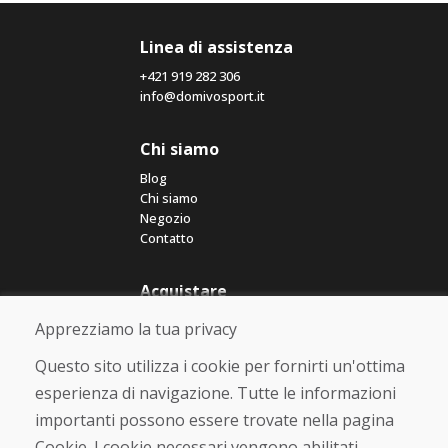
Linea di assistenza
+421 919 282 306
info@domivosport.it
Chi siamo
Blog
Chi siamo
Negozio
Contatto
Acquistare
Negozio online
Apprezziamo la tua privacy
Termini e condizioni commerciali
Spedizione e pagamento
Questo sito utilizza i cookie per fornirti un'ottima
Rimostranza
esperienza di navigazione. Tutte le informazioni
Reso e cambio merce
importanti possono essere trovate nella pagina
Protezione dei dati personali
Cookies
Cookie. I cookie necessari vengono abilitati