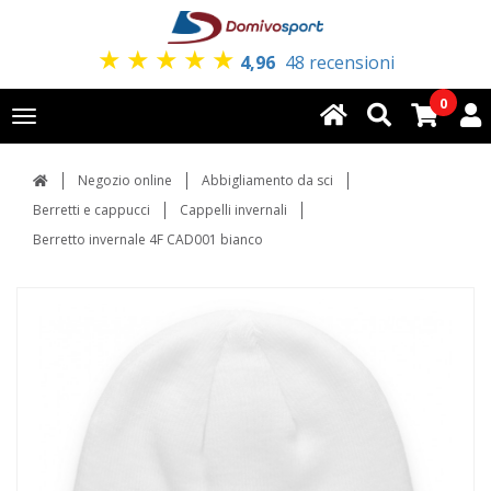
★
★
★
★
★
4,96
48 recensioni
0
Toggle
navigation
Negozio online
Abbigliamento da sci
Berretti e cappucci
Cappelli invernali
Berretto invernale 4F CAD001 bianco