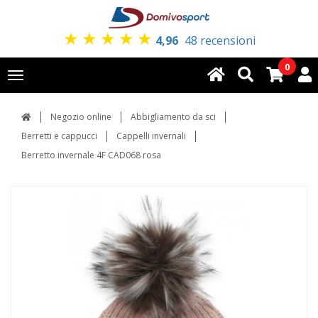
★
★
★
★
★
4,96
48 recensioni
0
Toggle
navigation
Negozio online
Abbigliamento da sci
Berretti e cappucci
Cappelli invernali
Berretto invernale 4F CAD068 rosa