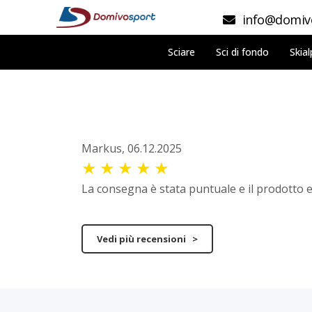
info@domivo
Sciare
Sci di fondo
Skial
Markus, 06.12.2025
★
★
★
★
★
La consegna è stata puntuale e il prodotto 
Vedi più recensioni >