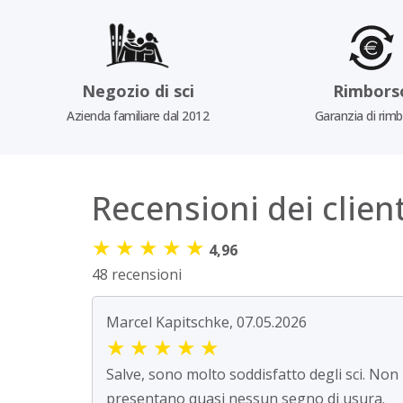
Negozio di sci
Rimbors
Azienda familiare dal 2012
Garanzia di rim
Recensioni dei client
★
★
★
★
★
4,96
48 recensioni
Marcel Kapitschke, 07.05.2026
★
★
★
★
★
Salve, sono molto soddisfatto degli sci. Non
presentano quasi nessun segno di usura.