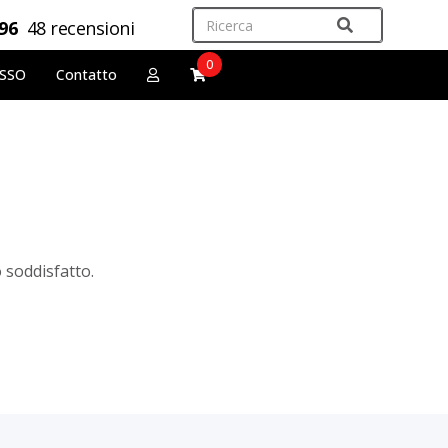
,96
48 recensioni
0
OSSO
Contatto
 soddisfatto.