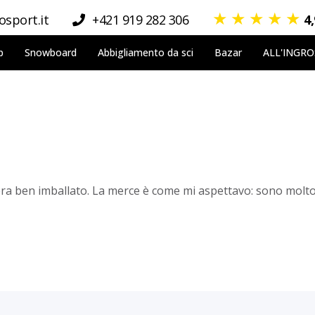
★
★
★
★
★
sport.it
+421 919 282 306
4
p
Snowboard
Abbigliamento da sci
Bazar
ALL'INGR
era ben imballato. La merce è come mi aspettavo: sono molto