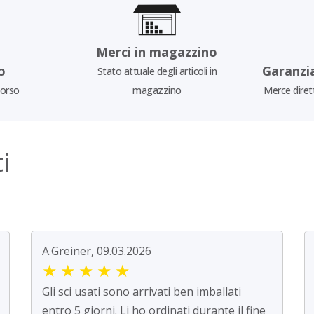
Merci in magazzino
o
Garanzi
Stato attuale degli articoli in
borso
magazzino
Merce diret
i
A.Greiner, 09.03.2026
★
★
★
★
★
Gli sci usati sono arrivati ben imballati
entro 5 giorni. Li ho ordinati durante il fine