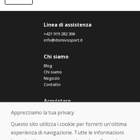
Linea di assistenza
+421 919 282 306
info@domivosport.it
Chi siamo
Blog
Chi siamo
Negozio
Contatto
Acquistare
Negozio online
Apprezziamo la tua privacy
Termini e condizioni commerciali
Spedizione e pagamento
Questo sito utilizza i cookie per fornirti un'ottima
Rimostranza
esperienza di navigazione. Tutte le informazioni
Reso e cambio merce