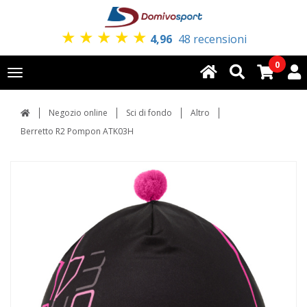
★
★
★
★
★
4,96
48 recensioni
0
Toggle
navigation
Negozio online
Sci di fondo
Altro
Berretto R2 Pompon ATK03H