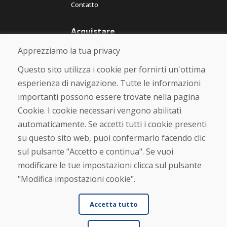
Contatto
Acquistare
Negozio online
Apprezziamo la tua privacy
Termini e condizioni commerciali
Spedizione e pagamento
Questo sito utilizza i cookie per fornirti un'ottima
Rimostranza
esperienza di navigazione. Tutte le informazioni
Reso e cambio merce
importanti possono essere trovate nella pagina
Protezione dei dati personali
Cookies
Cookie. I cookie necessari vengono abilitati
automaticamente. Se accetti tutti i cookie presenti
Verificato dai clienti
su questo sito web, puoi confermarlo facendo clic
★
★
★
★
★
sul pulsante "Accetto e continua". Se vuoi
modificare le tue impostazioni clicca sul pulsante
"Modifica impostazioni cookie".
Accetta tutto