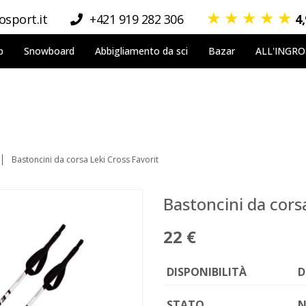
★
★
★
★
★
sport.it
+421 919 282 306
4
p
Snowboard
Abbigliamento da sci
Bazar
ALL'INGR
Bastoncini da corsa Leki Cross Favorit
Bastoncini da corsa
22 €
DISPONIBILITÀ
D
STATO
N