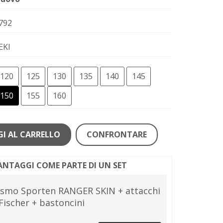
792
EKI
120
125
130
135
140
145
150
155
160
I AL CARRELLO
CONFRONTARE
VANTAGGI COME PARTE DI UN SET
nismo Sporten RANGER SKIN + attacchi
Fischer + bastoncini