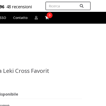
,96
48 recensioni
0
OSSO
Contatto
 Leki Cross Favorit
isponibile
uovo