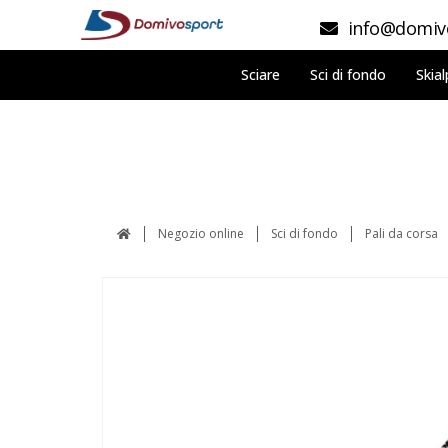
info@domivo
Sciare
Sci di fondo
Skial
Negozio online
Sci di fondo
Pali da corsa