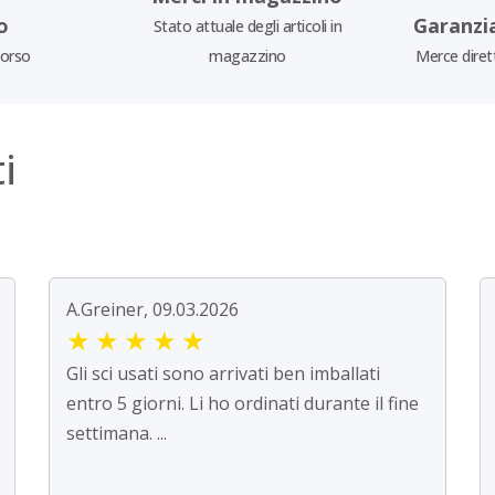
o
Garanzi
Stato attuale degli articoli in
borso
magazzino
Merce diret
i
A.Greiner, 09.03.2026
★
★
★
★
★
Gli sci usati sono arrivati ben imballati
entro 5 giorni. Li ho ordinati durante il fine
settimana. ...