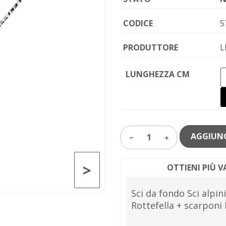
CODICE
5
PRODUTTORE
L
LUNGHEZZA CM
AGGIUNG
1
>
OTTIENI PIÙ 
Sci da fondo Sci alpi
Rottefella + scarponi 