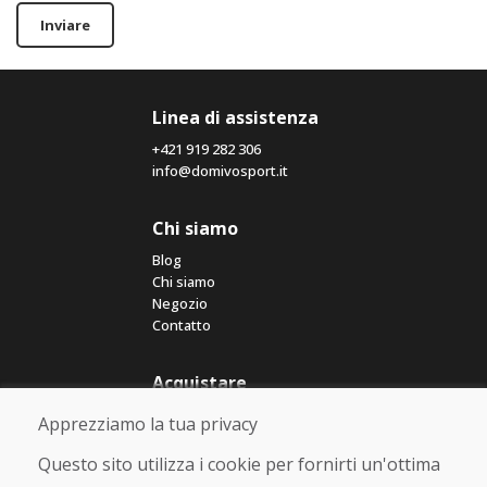
Inviare
Linea di assistenza
+421 919 282 306
info@domivosport.it
Chi siamo
Blog
Chi siamo
Negozio
Contatto
Acquistare
Negozio online
Apprezziamo la tua privacy
Termini e condizioni commerciali
Spedizione e pagamento
Questo sito utilizza i cookie per fornirti un'ottima
Rimostranza