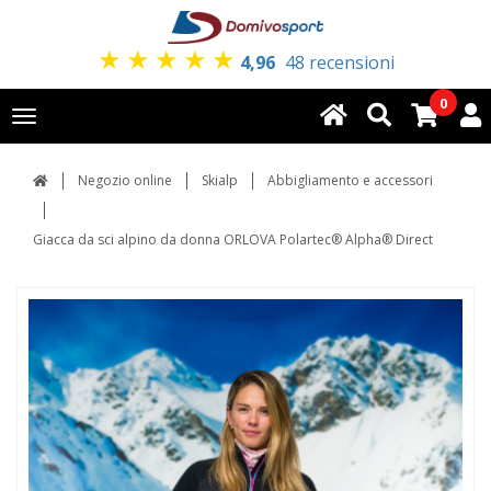
★
★
★
★
★
4,96
48 recensioni
0
Toggle
navigation
Negozio online
Skialp
Abbigliamento e accessori
Giacca da sci alpino da donna ORLOVA Polartec® Alpha® Direct