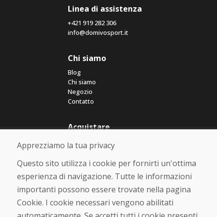
Linea di assistenza
+421 919 282 306
info@domivosport.it
Chi siamo
Blog
Chi siamo
Negozio
Contatto
Acquistare
Negozio online
Apprezziamo la tua privacy
Termini e condizioni commerciali
Spedizione e pagamento
Questo sito utilizza i cookie per fornirti un'ottima
Rimostranza
esperienza di navigazione. Tutte le informazioni
Reso e cambio merce
importanti possono essere trovate nella pagina
Protezione dei dati personali
Cookies
Cookie. I cookie necessari vengono abilitati
automaticamente. Se accetti tutti i cookie presenti