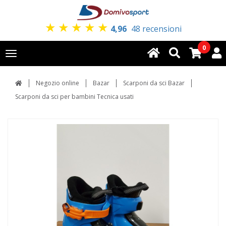
★
★
★
★
★
4,96
48 recensioni
0
Toggle
navigation
Negozio online
Bazar
Scarponi da sci Bazar
Scarponi da sci per bambini Tecnica usati