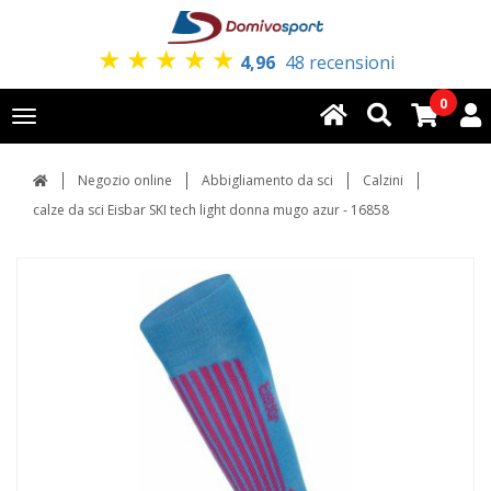
★
★
★
★
★
4,96
48 recensioni
0
Toggle
navigation
Negozio online
Abbigliamento da sci
Calzini
calze da sci Eisbar SKI tech light donna mugo azur - 16858