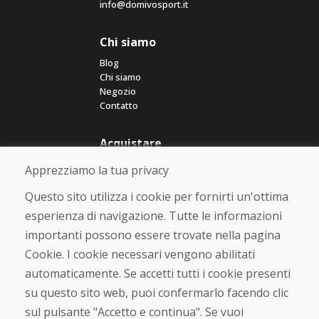
info@domivosport.it
Chi siamo
Blog
Chi siamo
Negozio
Contatto
Acquistare
Negozio online
Apprezziamo la tua privacy
Termini e condizioni commerciali
Spedizione e pagamento
Questo sito utilizza i cookie per fornirti un'ottima
Rimostranza
esperienza di navigazione. Tutte le informazioni
Reso e cambio merce
importanti possono essere trovate nella pagina
Protezione dei dati personali
Cookies
Cookie. I cookie necessari vengono abilitati
automaticamente. Se accetti tutti i cookie presenti
Verificato dai clienti
su questo sito web, puoi confermarlo facendo clic
★
★
★
★
★
sul pulsante "Accetto e continua". Se vuoi