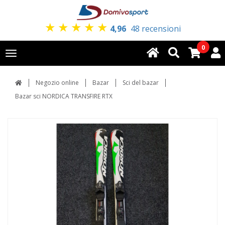
★
★
★
★
★
4,96
48 recensioni
0
Toggle
navigation
Negozio online
Bazar
Sci del bazar
Bazar sci NORDICA TRANSFIRE RTX