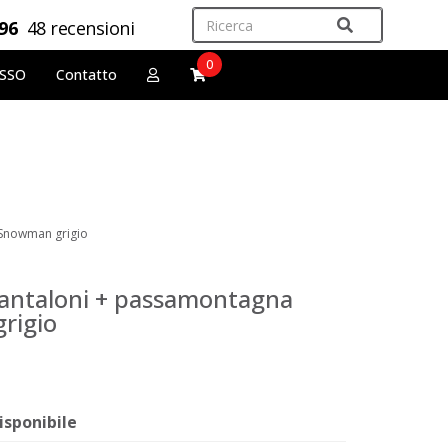
,96
48 recensioni
0
OSSO
Contatto
 Snowman grigio
pantaloni + passamontagna
rigio
isponibile