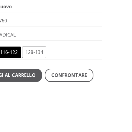
uovo
760
ADICAL
116-122
128-134
I AL CARRELLO
CONFRONTARE