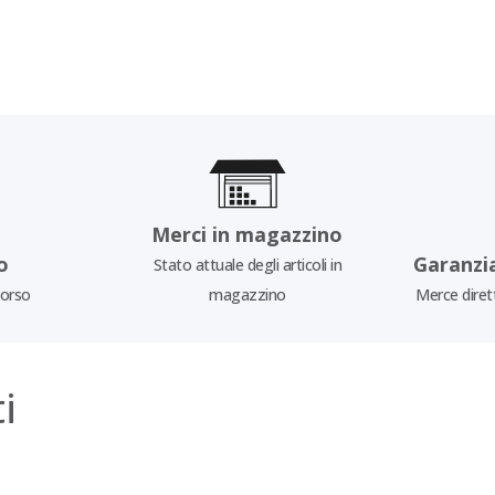
Merci in magazzino
o
Garanzi
Stato attuale degli articoli in
borso
magazzino
Merce diret
i