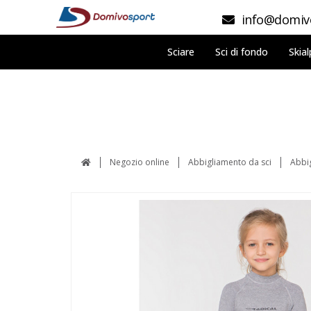
info@domivo
Sciare
Sci di fondo
Skial
Negozio online
Abbigliamento da sci
Abbi