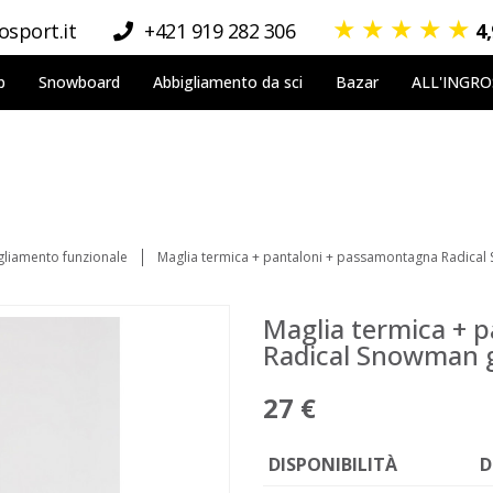
★
★
★
★
★
sport.it
+421 919 282 306
4
p
Snowboard
Abbigliamento da sci
Bazar
ALL'INGR
gliamento funzionale
Maglia termica + pantaloni + passamontagna Radical
Maglia termica + 
Radical Snowman g
27 €
DISPONIBILITÀ
D