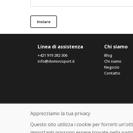
Inviare
Linea di assistenza
Chi siamo
+421 919 282 306
Blog
info@domivosport.it
Chi siamo
Negozio
Contatto
Apprezziamo la tua privacy
Questo sito utilizza i cookie per fornirti un'o
importanti possono essere trovate nella pagin