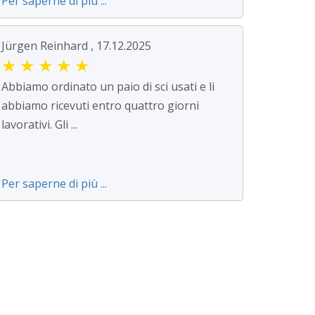
Per saperne di più ...
Jürgen Reinhard , 17.12.2025
★
★
★
★
★
Abbiamo ordinato un paio di sci usati e li
abbiamo ricevuti entro quattro giorni
lavorativi. Gli ...
Per saperne di più ...