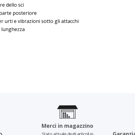
e dello sci
a parte posteriore
rti e vibrazioni sotto gli attacchi
a lunghezza
Merci in magazzino
o
Garanzi
Stato attuale degli articoli in