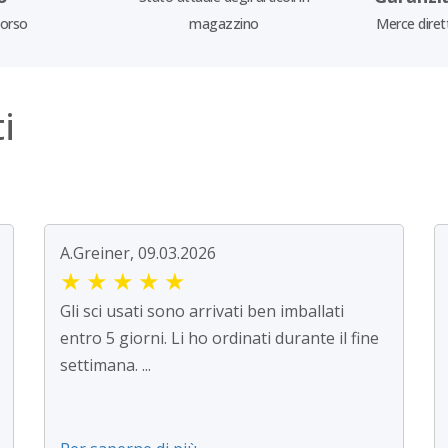
borso
magazzino
Merce diret
i
A.Greiner, 09.03.2026
★
★
★
★
★
Gli sci usati sono arrivati ben imballati
entro 5 giorni. Li ho ordinati durante il fine
settimana. ...