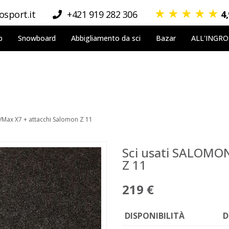
★
★
★
★
★
sport.it
+421 919 282 306
4
p
Snowboard
Abbigliamento da sci
Bazar
ALL'INGR
/Max X7 + attacchi Salomon Z 11
Sci usati SALOMON
Z 11
219 €
DISPONIBILITÀ
D