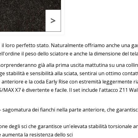
>
mo il loro perfetto stato. Naturalmente offriamo anche una ga
ell'ordine il peso dello sciatore e anche la dimensione del tel
ti sorprenderanno già alla prima uscita mattutina su una colli
stabilità e sensibilità alla sciata, sentirai un ottimo conta
 anteriore e la coda Early Rise con estremità leggermente ria
 S/MAX X7 è divertente e facile. Il set include l'attacco Z11 Wal
 - sagomatura dei fianchi nella parte anteriore, che garantis
ne degli sci che garantisce un'elevata stabilità torsionale 
e aumenta la resistenza dello sci