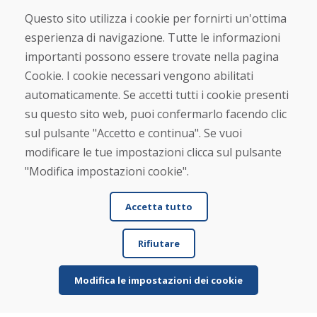
Questo sito utilizza i cookie per fornirti un'ottima
Acquistare
esperienza di navigazione. Tutte le informazioni
Negozio online
importanti possono essere trovate nella pagina
Termini e condizioni commerciali
Spedizione e pagamento
Cookie. I cookie necessari vengono abilitati
Rimostranza
automaticamente. Se accetti tutti i cookie presenti
Reso e cambio merce
su questo sito web, puoi confermarlo facendo clic
Protezione dei dati personali
Cookies
sul pulsante "Accetto e continua". Se vuoi
modificare le tue impostazioni clicca sul pulsante
Verificato dai clienti
"Modifica impostazioni cookie".
★
★
★
★
★
Accetta tutto
Rifiutare
Modifica le impostazioni dei cookie
© DOMIVOSPORT 2026, tutti i diritti riservati