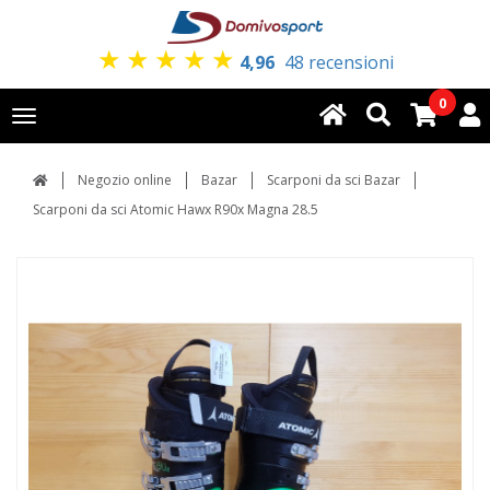
★
★
★
★
★
4,96
48 recensioni
0
Toggle
navigation
Negozio online
Bazar
Scarponi da sci Bazar
Scarponi da sci Atomic Hawx R90x Magna 28.5