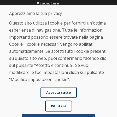
Acquistare
Negozio online
Apprezziamo la tua privacy
Termini e condizioni commerciali
Spedizione e pagamento
Questo sito utilizza i cookie per fornirti un'ottima
Rimostranza
esperienza di navigazione. Tutte le informazioni
Reso e cambio merce
importanti possono essere trovate nella pagina
Protezione dei dati personali
Cookies
Cookie. I cookie necessari vengono abilitati
automaticamente. Se accetti tutti i cookie presenti
Verificato dai clienti
su questo sito web, puoi confermarlo facendo clic
★
★
★
★
★
sul pulsante "Accetto e continua". Se vuoi
modificare le tue impostazioni clicca sul pulsante
"Modifica impostazioni cookie".
Accetta tutto
Rifiutare
© DOMIVOSPORT 2026, tutti i diritti riservati
DUFEKSOFT
-
creazione di siti web
,
creazione di e-shop