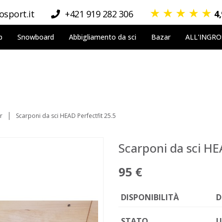
★
★
★
★
★
sport.it
+421 919 282 306
4
p
Snowboard
Abbigliamento da sci
Bazar
ALL'INGR
r
Scarponi da sci HEAD Perfectfit 25.5
Scarponi da sci HE
95 €
DISPONIBILITÀ
D
STATO
U