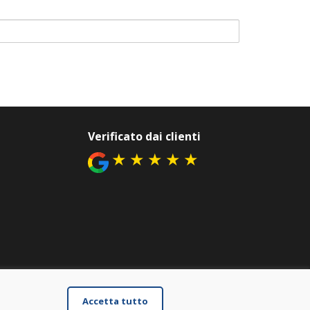
Verificato dai clienti
★
★
★
★
★
Accetta tutto