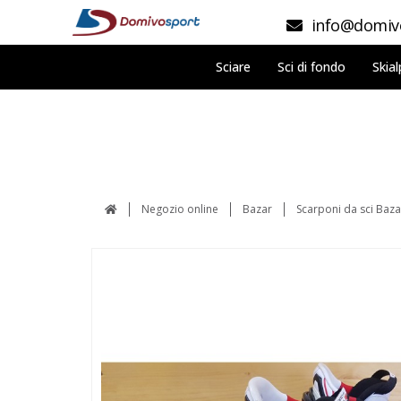
info@domivo
Sciare
Sci di fondo
Skial
Negozio online
Bazar
Scarponi da sci Baza