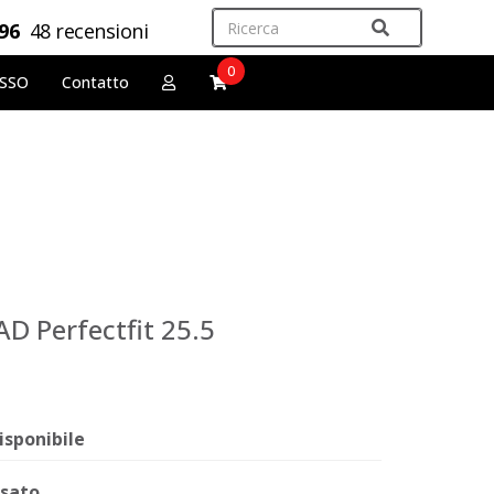
,96
48 recensioni
0
OSSO
Contatto
AD Perfectfit 25.5
isponibile
sato