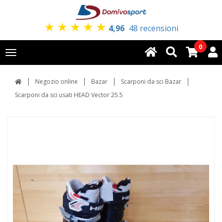
★
★
★
★
★
4,96
48 recensioni
0
Toggle
navigation
Negozio online
Bazar
Scarponi da sci Bazar
Scarponi da sci usati HEAD Vector 25.5