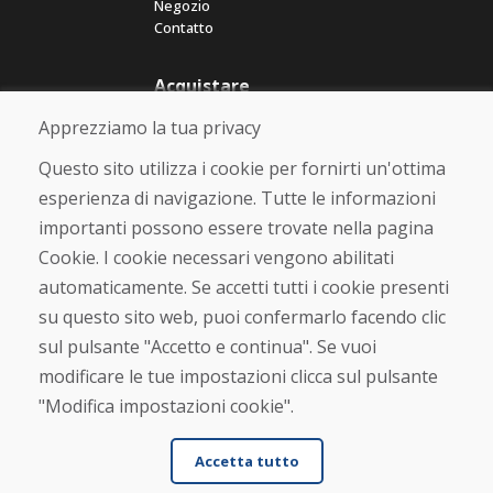
Negozio
Contatto
Acquistare
Negozio online
Apprezziamo la tua privacy
Termini e condizioni commerciali
Spedizione e pagamento
Questo sito utilizza i cookie per fornirti un'ottima
Rimostranza
esperienza di navigazione. Tutte le informazioni
Reso e cambio merce
importanti possono essere trovate nella pagina
Protezione dei dati personali
Cookies
Cookie. I cookie necessari vengono abilitati
automaticamente. Se accetti tutti i cookie presenti
Verificato dai clienti
su questo sito web, puoi confermarlo facendo clic
★
★
★
★
★
sul pulsante "Accetto e continua". Se vuoi
modificare le tue impostazioni clicca sul pulsante
"Modifica impostazioni cookie".
Accetta tutto