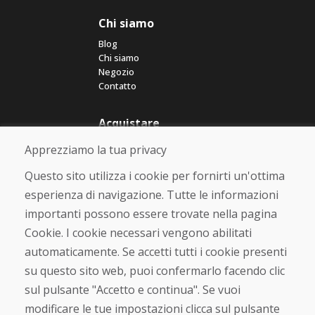
Chi siamo
Blog
Chi siamo
Negozio
Contatto
Acquistare
Negozio online
Apprezziamo la tua privacy
Termini e condizioni commerciali
Spedizione e pagamento
Questo sito utilizza i cookie per fornirti un'ottima
Rimostranza
esperienza di navigazione. Tutte le informazioni
Reso e cambio merce
importanti possono essere trovate nella pagina
Protezione dei dati personali
Cookies
Cookie. I cookie necessari vengono abilitati
automaticamente. Se accetti tutti i cookie presenti
Verificato dai clienti
su questo sito web, puoi confermarlo facendo clic
★
★
★
★
★
sul pulsante "Accetto e continua". Se vuoi
modificare le tue impostazioni clicca sul pulsante