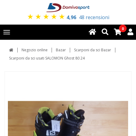
★
★
★
★
★
4,96
48 recensioni
0
Toggle
navigation
Negozio online
Bazar
Scarponi da sci Bazar
Scarponi da sci usati SALOMON Ghost 80 24