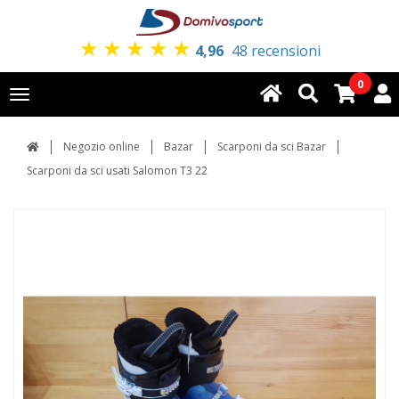
★
★
★
★
★
4,96
48 recensioni
0
Toggle
navigation
Negozio online
Bazar
Scarponi da sci Bazar
Scarponi da sci usati Salomon T3 22