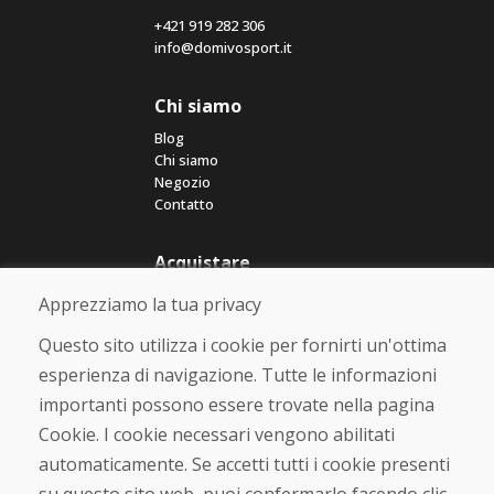
+421 919 282 306
info@domivosport.it
Chi siamo
Blog
Chi siamo
Negozio
Contatto
Acquistare
Negozio online
Apprezziamo la tua privacy
Termini e condizioni commerciali
Spedizione e pagamento
Questo sito utilizza i cookie per fornirti un'ottima
Rimostranza
esperienza di navigazione. Tutte le informazioni
Reso e cambio merce
importanti possono essere trovate nella pagina
Protezione dei dati personali
Cookies
Cookie. I cookie necessari vengono abilitati
automaticamente. Se accetti tutti i cookie presenti
Verificato dai clienti