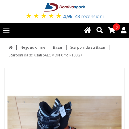
★
★
★
★
★
4,96
48 recensioni
0
Toggle
navigation
Negozio online
Bazar
Scarponi da sci Bazar
Scarponi da sci usati SALOMON XPro R100 27