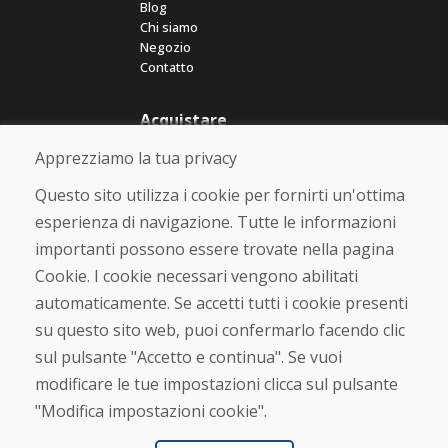
Blog
Chi siamo
Negozio
Contatto
Acquistare
Negozio online
Apprezziamo la tua privacy
Termini e condizioni commerciali
Spedizione e pagamento
Questo sito utilizza i cookie per fornirti un'ottima
Rimostranza
esperienza di navigazione. Tutte le informazioni
Reso e cambio merce
importanti possono essere trovate nella pagina
Protezione dei dati personali
Cookies
Cookie. I cookie necessari vengono abilitati
automaticamente. Se accetti tutti i cookie presenti
Verificato dai clienti
su questo sito web, puoi confermarlo facendo clic
★
★
★
★
★
sul pulsante "Accetto e continua". Se vuoi
modificare le tue impostazioni clicca sul pulsante
"Modifica impostazioni cookie".