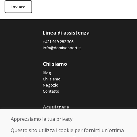
Inviare
Linea di assistenza
+421 919 282 306
info@domivosport.it
Chi siamo
Blog
Chi siamo
Negozio
Contatto
Acquistare
Negozio online
Apprezziamo la tua privacy
Termini e condizioni commerciali
Spedizione e pagamento
Questo sito utilizza i cookie per fornirti un'ottima
Rimostranza