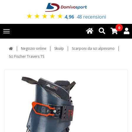
★
★
★
★
★
4,96
48 recensioni
0
Toggle
navigation
Negozio online
Skialp
Scarponi da sci alpinismo
Sci Fischer Travers TS