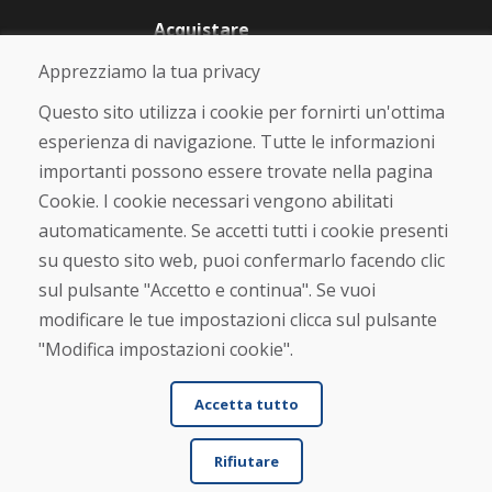
Acquistare
Negozio online
Apprezziamo la tua privacy
Termini e condizioni commerciali
Spedizione e pagamento
Questo sito utilizza i cookie per fornirti un'ottima
Rimostranza
esperienza di navigazione. Tutte le informazioni
Reso e cambio merce
importanti possono essere trovate nella pagina
Protezione dei dati personali
Cookies
Cookie. I cookie necessari vengono abilitati
automaticamente. Se accetti tutti i cookie presenti
Verificato dai clienti
su questo sito web, puoi confermarlo facendo clic
★
★
★
★
★
sul pulsante "Accetto e continua". Se vuoi
modificare le tue impostazioni clicca sul pulsante
"Modifica impostazioni cookie".
Accetta tutto
Rifiutare
© DOMIVOSPORT 2026, tutti i diritti riservati