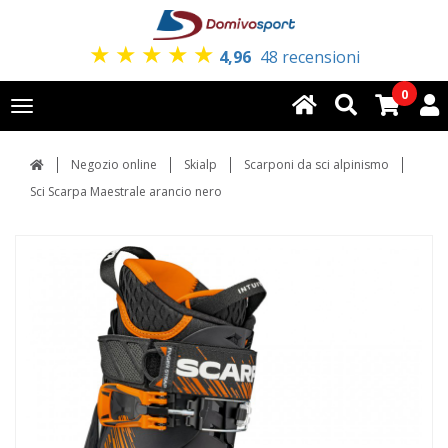
★
★
★
★
★
4,96
48 recensioni
0
Toggle
navigation
Negozio online
Skialp
Scarponi da sci alpinismo
Sci Scarpa Maestrale arancio nero