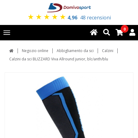
★
★
★
★
★
4,96
48 recensioni
0
Toggle
navigation
Negozio online
Abbigliamento da sci
Calzini
Calzini da sci BLIZZARD Viva Allround junior, blc/anth/blu