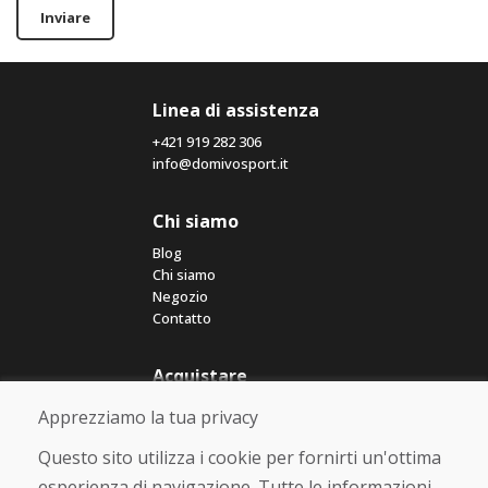
Inviare
Linea di assistenza
+421 919 282 306
info@domivosport.it
Chi siamo
Blog
Chi siamo
Negozio
Contatto
Acquistare
Negozio online
Apprezziamo la tua privacy
Termini e condizioni commerciali
Spedizione e pagamento
Questo sito utilizza i cookie per fornirti un'ottima
Rimostranza
esperienza di navigazione. Tutte le informazioni