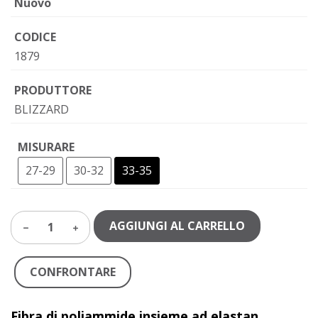
Nuovo
CODICE
1879
PRODUTTORE
BLIZZARD
MISURARE
27-29
30-32
33-35
AGGIUNGI AL CARRELLO
1
CONFRONTARE
Fibra di poliammide insieme ad elastan