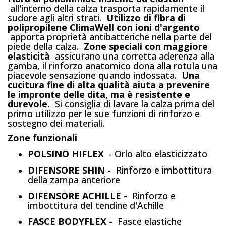
all'interno della calza trasporta rapidamente il
sudore agli altri strati.
Utilizzo di fibra di
polipropilene ClimaWell con ioni d'argento
apporta proprietà antibatteriche nella parte del
piede della calza.
Zone speciali con maggiore
elasticità
assicurano una corretta aderenza alla
gamba, il rinforzo anatomico dona alla rotula una
piacevole sensazione quando indossata.
Una
cucitura fine di alta qualità aiuta a prevenire
le impronte delle dita, ma è resistente e
durevole.
Si consiglia di lavare la calza prima del
primo utilizzo per le sue funzioni di rinforzo e
sostegno dei materiali.
Zone funzionali
POLSINO HIFLEX
- Orlo alto elasticizzato
DIFENSORE SHIN -
Rinforzo e imbottitura
della zampa anteriore
DIFENSORE ACHILLE -
Rinforzo e
imbottitura del tendine d'Achille
FASCE BODYFLEX -
Fasce elastiche