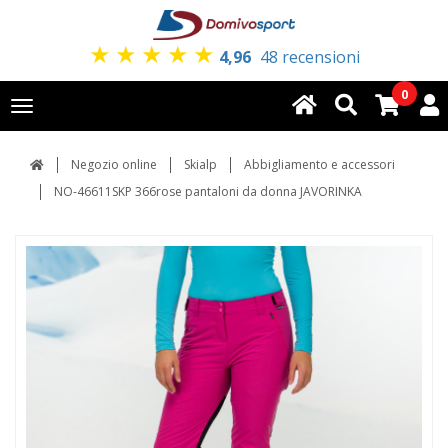
★
★
★
★
★
4,96
48 recensioni
0
Toggle
navigation
Negozio online
Skialp
Abbigliamento e accessori
NO-46611SKP 366rose pantaloni da donna JAVORINKA