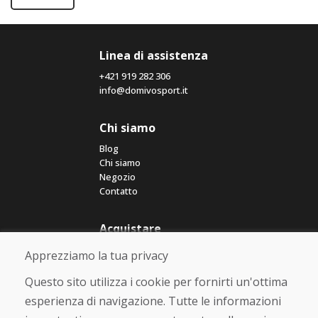
Linea di assistenza
+421 919 282 306
info@domivosport.it
Chi siamo
Blog
Chi siamo
Negozio
Contatto
Acquistare
Negozio online
Apprezziamo la tua privacy
Termini e condizioni commerciali
Spedizione e pagamento
Questo sito utilizza i cookie per fornirti un'ottima
Rimostranza
esperienza di navigazione. Tutte le informazioni
Reso e cambio merce