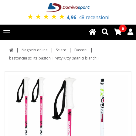
★
★
★
★
★
4,96
48 recensioni
0
Toggle
navigation
Negozio online
Sciare
Bastoni
bastoncini sci Italbastoni Pretty Kitty (manici bianchi)