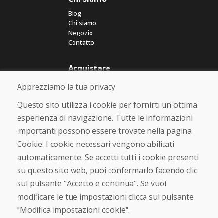
Blog
Chi siamo
Negozio
Contatto
Acquistare
Negozio online
Apprezziamo la tua privacy
Termini e condizioni commerciali
Spedizione e pagamento
Questo sito utilizza i cookie per fornirti un'ottima
Rimostranza
esperienza di navigazione. Tutte le informazioni
Reso e cambio merce
importanti possono essere trovate nella pagina
Protezione dei dati personali
Cookies
Cookie. I cookie necessari vengono abilitati
automaticamente. Se accetti tutti i cookie presenti
Verificato dai clienti
su questo sito web, puoi confermarlo facendo clic
★
★
★
★
★
sul pulsante "Accetto e continua". Se vuoi
modificare le tue impostazioni clicca sul pulsante
"Modifica impostazioni cookie".