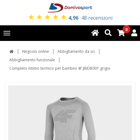
★
★
★
★
★
4,96
48 recensioni
0
Toggle
navigation
Negozio online
Abbigliamento da sci
Abbigliamento funzionale
Completo intimo termico per bambini 4F JBIDB001 grigio