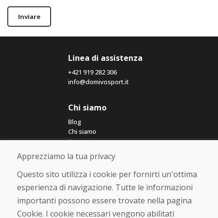
Inviare
Linea di assistenza
+421 919 282 306
info@domivosport.it
Chi siamo
Blog
Chi siamo
Negozio
Contatto
Apprezziamo la tua privacy
Questo sito utilizza i cookie per fornirti un'ottima
Acquistare
esperienza di navigazione. Tutte le informazioni
Negozio online
importanti possono essere trovate nella pagina
Termini e condizioni commerciali
Spedizione e pagamento
Cookie. I cookie necessari vengono abilitati