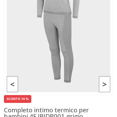
<
>
SCONTO 16 %
Completo intimo termico per
bambini 4F JBIDB001 grigio